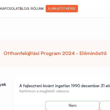
KAPCSOLAT
|
BLOG
RÓLUNK
AJÁNLATOT KÉREK
Otthonfelújítási Program 2024 - Előminősítő
yek
A fejleszteni kívánt ingatlan 1990 december 31 el
Kattintson a megfelelő válaszra
Nem