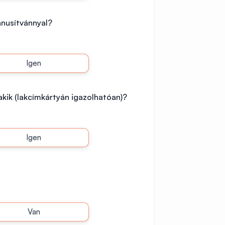
tanusítvánnyal?
Igen
lakik (lakcímkártyán igazolhatóan)?
Igen
Van