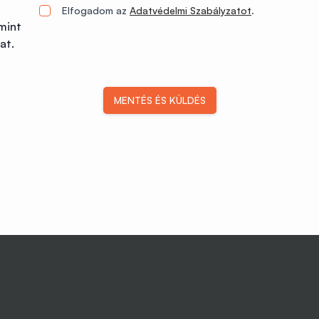
Elfogadom az
Adatvédelmi Szabályzatot
.
mint
at.
MENTÉS ÉS KÜLDÉS