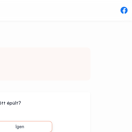
őtt épült?
Igen