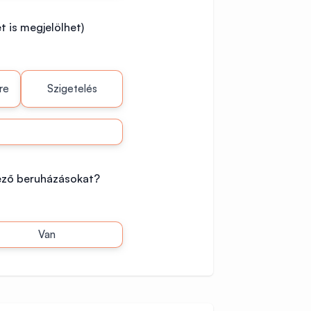
 is megjelölhet)
re
Szigetelés
ező beruházásokat?
Van