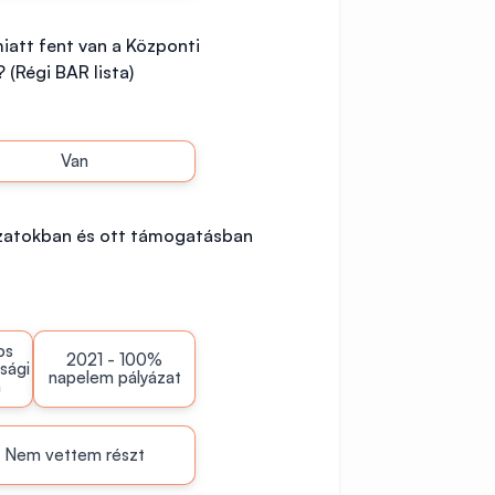
miatt fent van a Központi
 (Régi BAR lista)
Van
ázatokban és ott támogatásban
os
2021 - 100%
sági
napelem pályázat
m
Nem vettem részt